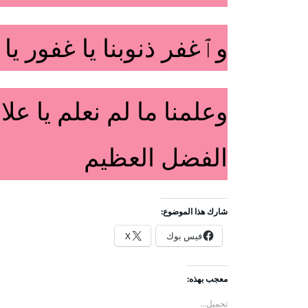
وٱغفر ذنوبنا يا غفور يا
وعلمنا ما لم نعلم يا عل
الفضل العظيم
شارك هذا الموضوع:
فيس بوك
X
معجب بهذه:
تحميل...