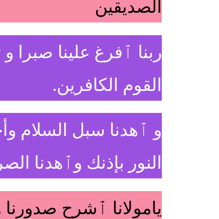
الصديقين
ربنا ٱفرغ علينا صبرا و
القوم الكافرين.
و ٱهدنا سبل السلام وأ
النور بإذنك وٱهدنا الص
يامولانا ٱشرح صدورنا و