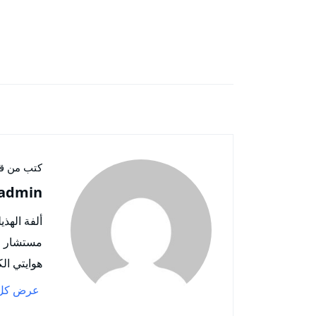
كتب من قب
admin
مستشار للت
هوايتي الك
عرض كل 