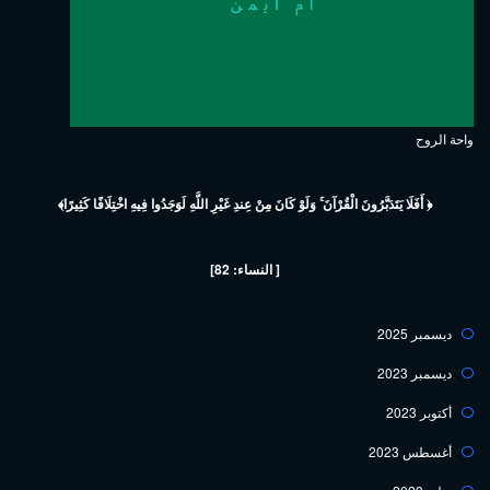
واحة الروح
﴿ أَفَلَا يَتَدَبَّرُونَ الْقُرْآنَ ۚ وَلَوْ كَانَ مِنْ عِندِ غَيْرِ اللَّهِ لَوَجَدُوا فِيهِ اخْتِلَافًا كَثِيرًا﴾
[ النساء: 82]
ديسمبر 2025
ديسمبر 2023
أكتوبر 2023
أغسطس 2023