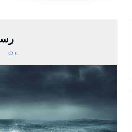
رسا
0