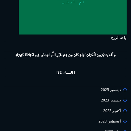
واحة الروح
﴿ أَفَلَا يَتَدَبَّرُونَ الْقُرْآنَ ۚ وَلَوْ كَانَ مِنْ عِندِ غَيْرِ اللَّهِ لَوَجَدُوا فِيهِ اخْتِلَافًا كَثِيرًا﴾
[ النساء: 82]
ديسمبر 2025
ديسمبر 2023
أكتوبر 2023
أغسطس 2023