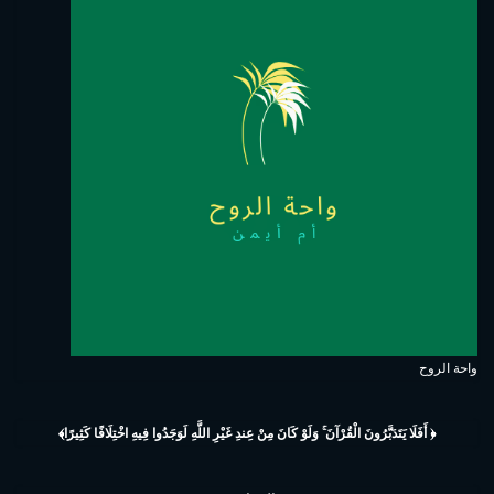
واحة الروح
﴿ أَفَلَا يَتَدَبَّرُونَ الْقُرْآنَ ۚ وَلَوْ كَانَ مِنْ عِندِ غَيْرِ اللَّهِ لَوَجَدُوا فِيهِ اخْتِلَافًا كَثِيرًا﴾