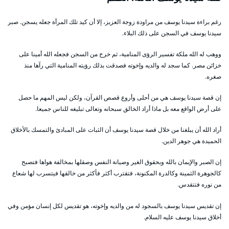
رغم براءة سيدنا يوسف من مراودة زوجة العزيز، إلا أن كيد تلك المرأة جعله يسجن. صبر
سيدنا يوسف في السجن على ذلك البلاء.
ووهب له الله ملكة تفسير الرؤى المنامية، ثم خرج من السجن فجعله الله أمينا على
خزائن مصر. كما سجد له والديه وإخوته فصدقت بذلك رؤيته المنامية التي رآها منذ
صغره.
إن قصة سيدنا يوسف هي من أحلى وأروع قصص القرآن، ولكن ليس المهم ما حصل
على أرض الواقع معه بل ماذا أراد الخالق سبحانه وتعالى تبليغه للناس جميعا.
أراد الله أن يبلغنا من خلال قصة سيدنا يوسف أن الثبات على المبادئ والتمسك بالأخلاق
الحميدة هي جوهر الدين.
إن الصبر والإيمان بالله وبحقوق الغير وصيانة النفس وصقلها بمخالفة هواها فتصبح
كالجوهرة الثمينة وكالدرة المكنونة، فتقترب أكثر فأكثر من خالقها فيتسرب لها شعاع
من نوره فتتقدس.
إن تقديس سيدنا يوسف بالسجود له من والديه وإخوته، هو تقديس لكل إنسان مؤمن وفي
أخلاق سيدنا يوسف عليه السلام.