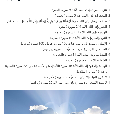
تنزيل القرآن بإذن الله، الآية 97 سورة (البقرة)
المعجزات بإذن الله، الآية 5 سورة (الحشر)
طاعة الرسل بإذن الله، ﴿ وَمَا أَرْسَلْنَا مِن رَّسُولٍ إِلَّا لِيُطَاعَ بِإِذْنِ اللَّهِ …﴾[ النساء: 64]
النصر بإذن الله، الآية 249 سورة (البقرة)
الهزيمة بإذن الله، الآية 251 سورة (البقرة)
النفع والضر بإذن الله، الآية 102 سورة (البقرة)
الإيمان والموت بإذن الله، الآيات 105 سورة (هود) و 100 سورة (يونس)
السلطان (الرسل) بإذن الله، الآية 11 سورة (إبراهيم)
المصائب بإذن الله….الآية 11 سورة (التغابن)
الشفاعة الآية 255 سورة (البقرة)
الهداية والدعوة إلى الله الآية 46 سورة (الأحزاب) و الآيات 213 و 221 سورة (البقرة)
والآية 16 سورة (المائدة).
لا يخرج النبات إلا بإذن الله الآية 58 سورة (الأعراف)
لا تنبت الأشجار ولا تثمر إلا بإذن من الله الآية 25 سورة (إبراهيم)