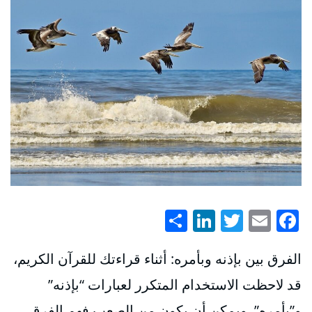
LinkedIn
Share
Twitter
Facebook
Email
الفرق بين بإذنه وبأمره: أثناء قراءتك للقرآن الكريم،
قد لاحظت الاستخدام المتكرر لعبارات “بإذنه”
و”بأمره”. ويمكن أن يكون من الصعب فهم الفرق