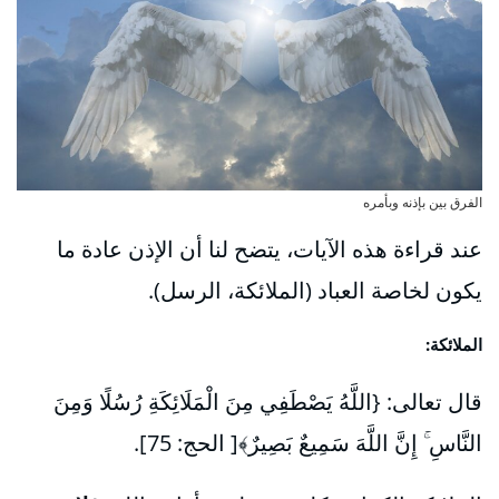
الفرق بين بإذنه وبأمره
عند قراءة هذه الآيات، يتضح لنا أن الإذن عادة ما
يكون لخاصة العباد (الملائكة، الرسل).
الملائكة:
قال تعالى: {اللَّهُ يَصْطَفِي مِنَ الْمَلَائِكَةِ رُسُلًا وَمِنَ
النَّاسِ ۚ إِنَّ اللَّهَ سَمِيعٌ بَصِيرٌ﴾[ الحج: 75].