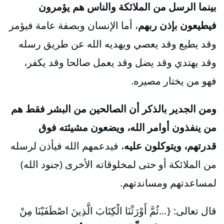
بينما الرسل من الملائكة والناس هم يؤمرون
فيطيعون بإذن ربهم
، أما الإنسان وبصفة عامة فيؤمر
وقد يطيع وقد يعصي ويهديه الله عن طريق رسله
وقد يهتدي وقد يضل وقد يعمل صالحا وقد يكفر،
فهو من يختار مصيره.
ومن الجدير بالذكر أن الصالحين من البشر فقط هم
من ينفذون أوامر الله، ويضعون مشيئته فوق
قدرتهم، ويتوكلون عليه
، فيدعمهم الله فيأذن لرسله
من الملائكة أو حتى لمخلوقاته الأخرى (جنود الله)
لمساعدتهم ومساندتهم.
قال تعالى: {…ثُمَّ أَوْرَثْنَا الْكِتَابَ الَّذِينَ اصْطَفَيْنَا مِنْ