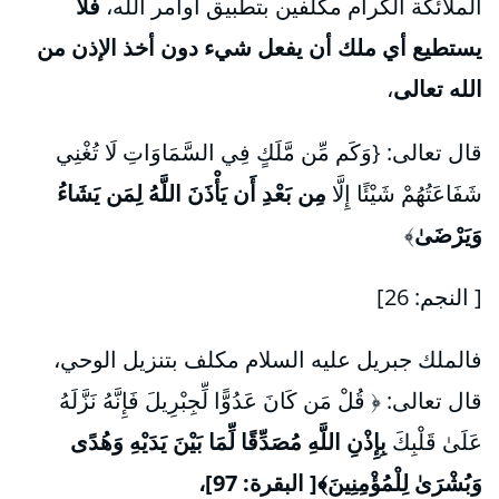
الملائكة الكرام مكلفين بتطبيق أوامر الله،
فلا
يستطيع أي ملك أن يفعل شيء دون أخذ الإذن من
الله تعالى
،
قال تعالى: {وَكَم مِّن مَّلَكٍ فِي السَّمَاوَاتِ لَا تُغْنِي
شَفَاعَتُهُمْ شَيْئًا إِلَّا
مِن بَعْدِ أَن يَأْذَنَ اللَّهُ لِمَن يَشَاءُ
وَيَرْضَىٰ
﴾
[ النجم: 26]
فالملك جبريل عليه السلام مكلف بتنزيل الوحي،
قال تعالى: ﴿ قُلْ مَن كَانَ عَدُوًّا لِّجِبْرِيلَ فَإِنَّهُ نَزَّلَهُ
عَلَىٰ قَلْبِكَ
بِإِذْنِ اللَّهِ مُصَدِّقًا لِّمَا بَيْنَ يَدَيْهِ وَهُدًى
وَبُشْرَىٰ لِلْمُؤْمِنِينَ﴾[ البقرة: 97]،