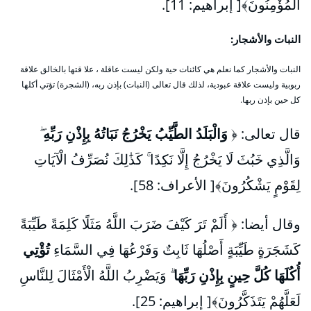
الْمُؤْمِنُونَ﴾[ إبراهيم: 11].
النبات والأشجار:
النبات والأشجار كما نعلم هي كائنات حية ولكن ليست عاقلة ، علا قتها بالخالق علاقة
ربوبية وليست علاقة عبودية، لذلك قال تعالى (النبات) بإذن ربه، (الشجرة) تؤتي أكلها
كل حين بإذن ربها.
قال تعالى: ﴿
وَالْبَلَدُ الطَّيِّبُ يَخْرُجُ نَبَاتُهُ بِإِذْنِ رَبِّهِ
ۖ
وَالَّذِي خَبُثَ لَا يَخْرُجُ إِلَّا نَكِدًا ۚ كَذَٰلِكَ نُصَرِّفُ الْآيَاتِ
لِقَوْمٍ يَشْكُرُونَ﴾[ الأعراف: 58].
وقال أيضا: ﴿ أَلَمْ تَرَ كَيْفَ ضَرَبَ اللَّهُ مَثَلًا كَلِمَةً طَيِّبَةً
كَشَجَرَةٍ طَيِّبَةٍ أَصْلُهَا ثَابِتٌ وَفَرْعُهَا فِي السَّمَاءِ
تُؤْتِي
أُكُلَهَا كُلَّ حِينٍ بِإِذْنِ رَبِّهَا
ۗ وَيَضْرِبُ اللَّهُ الْأَمْثَالَ لِلنَّاسِ
لَعَلَّهُمْ يَتَذَكَّرُونَ﴾[ إبراهيم: 25].