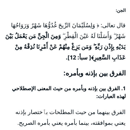
الجن:
قال تعالى: ﴿ وَلِسُلَيْمَانَ الرِّيحَ غُدُوُّهَا شَهْرٌ وَرَوَاحُهَا
شَهْرٌ ۖ وَأَسَلْنَا لَهُ عَيْنَ الْقِطْرِ ۖ
وَمِنَ الْجِنِّ مَن يَعْمَلُ بَيْنَ
يَدَيْهِ بِإِذْنِ رَبِّهِ ۖ وَمَن يَزِغْ مِنْهُمْ عَنْ أَمْرِنَا نُذِقْهُ مِنْ
عَذَابِ السَّعِيرِ﴾[ سبأ: 12].
الفرق بين بإذنه وبأمره:
1. الفرق بين بإذنه وبأمره من حيث المعنى الإصطلاحي
لهذه العبارات:
الفرق بينهما من حيث المطلحات بٱختصار بإذنه
يعني بموافقته، بينما بأمره يعني بأمره الصريح.