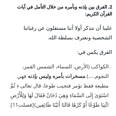
2. الفرق بين بإذنه وبأمره من خلال التأمل في آيات
القرآن الكريم:
علينا أن نتذكر أولا أننا مستقلون عن رغباتنا
الشخصية ونعترف بسلطة الله.
الفرق يكمن في:
الكواكب (الأرض، السماء، الشمس القمر،
النجوم…..)
مسخرات بأمره وليس بإذنه
فهي
مطيعة فقط تؤمر فتجيب طوعا، قال تعالى ﴿ ثُمَّ
اسْتَوَىٰ إِلَى السَّمَاءِ وَهِيَ دُخَانٌ فَقَالَ لَهَا وَلِلْأَرْضِ
ائْتِيَا طَوْعًا أَوْ كَرْهًا قَالَتَا أَتَيْنَا طَائِعِين}[فصلت11].