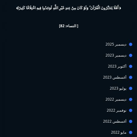
﴿ أَفَلَا يَتَدَبَّرُونَ الْقُرْآنَ ۚ وَلَوْ كَانَ مِنْ عِندِ غَيْرِ اللَّهِ لَوَجَدُوا فِيهِ اخْتِلَافًا كَثِيرًا﴾
[ النساء: 82]
ديسمبر 2025
ديسمبر 2023
أكتوبر 2023
أغسطس 2023
يوليو 2023
ديسمبر 2022
نوفمبر 2022
أغسطس 2022
مايو 2022