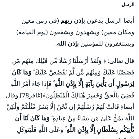
الرسل:
أيضا الرسل يدعون
بإذن ربهم
(في زمن معين
ومكان معين) ويشهدون ويشفعون (يوم القيامة)
ويستغفرون للمؤمنين
بإذن الله
.
قال تعالى: ﴿ وَلَقَدْ أَرْسَلْنَا رُسُلًا مِّن قَبْلِكَ مِنْهُم مَّن
قَصَصْنَا عَلَيْكَ وَمِنْهُم مَّن لَّمْ نَقْصُصْ عَلَيْكَ ۗ
وَمَا كَانَ
لِرَسُولٍ أَن يَأْتِيَ بِآيَةٍ
إِلَّا بِإِذْنِ اللَّهِ
ۚ فَإِذَا جَاءَ أَمْرُ اللَّهِ
قُضِيَ بِالْحَقِّ وَخَسِرَ هُنَالِكَ الْمُبْطِلُونَ﴾[غافر78].وقال
أيضا﴿ قَالَتْ لَهُمْ رُسُلُهُمْ إِن نَّحْنُ إِلَّا بَشَرٌ مِّثْلُكُمْ وَلَٰكِنَّ
اللَّهَ يَمُنُّ عَلَىٰ مَن يَشَاءُ مِنْ عِبَادِهِ ۖ
وَمَا كَانَ لَنَا أَن
نَّأْتِيَكُم بِسُلْطَانٍ إِلَّا بِإِذْنِ اللَّهِ
ۚ وَعَلَى اللَّهِ فَلْيَتَوَكَّلِ