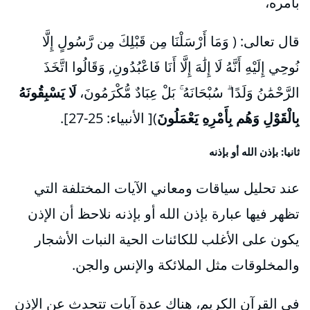
بأمره،
قال تعالى: ( وَمَا أَرْسَلْنَا مِن قَبْلِكَ مِن رَّسُولٍ إِلَّا
نُوحِي إِلَيْهِ أَنَّهُ لَا إِلَٰهَ إِلَّا أَنَا فَاعْبُدُونِ, وَقَالُوا اتَّخَذَ
الرَّحْمَٰنُ وَلَدًا ۗ سُبْحَانَهُ ۚ بَلْ عِبَادٌ مُّكْرَمُونَ،
لَا يَسْبِقُونَهُ
بِالْقَوْلِ وَهُم بِأَمْرِهِ يَعْمَلُونَ
)[ الأنبياء: 25-27].
ثانيا: بإذن الله أو بإذنه
عند تحليل سياقات ومعاني الآيات المختلفة التي
تظهر فيها عبارة بإذن الله أو بإذنه نلاحظ أن الإذن
يكون على الأغلب للكائنات الحية النبات الأشجار
والمخلوقات مثل الملائكة والإنس والجن.
في القرآن الكريم، هناك عدة آيات تتحدث عن الإذن