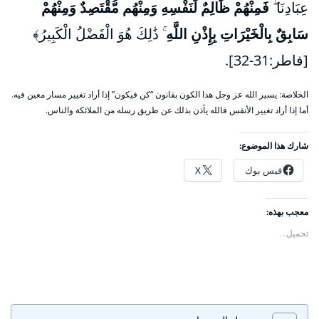
عِبَادِنَا ۖ
فَمِنْهُمْ ظَالِمٌ لِّنَفْسِهِ وَمِنْهُم مُّقْتَصِدٌ وَمِنْهُمْ
سَابِقٌ بِالْخَيْرَاتِ بِإِذْنِ اللَّهِ
ۚ ذَٰلِكَ هُوَ الْفَضْلُ الْكَبِيرُ﴾
[فاطر:31-32].
الخلاصة: يسير الله عز وجل هذا الكون بقانون “كن فيكون” إذا أراد تغيير مسار معين فيه.
أما إذا أراد تغيير الأنفس فالله يأذن بذلك عن طريق رسله من الملائكة والناس.
شارك هذا الموضوع:
فيس بوك
X
معجب بهذه:
تحميل...